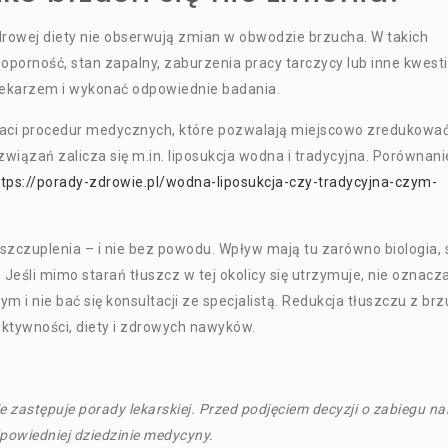
drowej diety nie obserwują zmian w obwodzie brzucha. W takich
oporność, stan zapalny, zaburzenia pracy tarczycy lub inne kwest
lekarzem i wykonać odpowiednie badania.
taci procedur medycznych, które pozwalają miejscowo zredukowa
iązań zalicza się m.in. liposukcja wodna i tradycyjna. Porównani
ttps://porady-zdrowie.pl/wodna-liposukcja-czy-tradycyjna-czym-
szczuplenia – i nie bez powodu. Wpływ mają tu zarówno biologia, s
 Jeśli mimo starań tłuszcz w tej okolicy się utrzymuje, nie oznacza
m i nie bać się konsultacji ze specjalistą. Redukcja tłuszczu z br
tywności, diety i zdrowych nawyków.
e zastępuje porady lekarskiej. Przed podjęciem decyzji o zabiegu na
dpowiedniej dziedzinie medycyny.