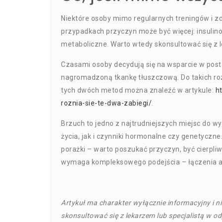
Niektóre osoby mimo regularnych treningów i z
przypadkach przyczyn może być więcej: insulino
metaboliczne. Warto wtedy skonsultować się z 
Czasami osoby decydują się na wsparcie w pos
nagromadzoną tkankę tłuszczową. Do takich rozw
tych dwóch metod można znaleźć w artykule:
h
roznia-sie-te-dwa-zabiegi/
.
Brzuch to jedno z najtrudniejszych miejsc do wy
życia, jak i czynniki hormonalne czy genetyczne.
porażki – warto poszukać przyczyn, być cierpliwy
wymaga kompleksowego podejścia – łączenia ak
Artykuł ma charakter wyłącznie informacyjny i ni
skonsultować się z lekarzem lub specjalistą w o