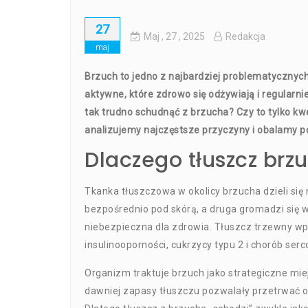
27
Maj
, 27 ,
2025
Redakcja
maj
Brzuch to jedno z najbardziej problematycznych 
aktywne, które zdrowo się odżywiają i regularnie
tak trudno schudnąć z brzucha? Czy to tylko kw
analizujemy najczęstsze przyczyny i obalamy p
Dlaczego tłuszcz brz
Tkanka tłuszczowa w okolicy brzucha dzieli się 
bezpośrednio pod skórą, a druga gromadzi się w
niebezpieczna dla zdrowia. Tłuszcz trzewny wp
insulinooporności, cukrzycy typu 2 i chorób se
Organizm traktuje brzuch jako strategiczne mi
dawniej zapasy tłuszczu pozwalały przetrwać ok