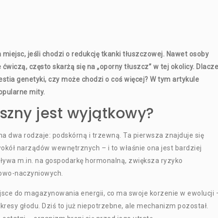
miejsc, jeśli chodzi o redukcję tkanki tłuszczowej. Nawet osoby
 ćwiczą, często skarżą się na „oporny tłuszcz” w tej okolicy. Dlacz
estia genetyki, czy może chodzi o coś więcej? W tym artykule
opularne mity.
uszny jest wyjątkowy?
na dwa rodzaje: podskórną i trzewną. Ta pierwsza znajduje się
okół narządów wewnętrznych – i to właśnie ona jest bardziej
ływa m.in. na gospodarkę hormonalną, zwiększa ryzyko
rcowo-naczyniowych.
ejsce do magazynowania energii, co ma swoje korzenie w ewolucji 
resy głodu. Dziś to już niepotrzebne, ale mechanizm pozostał.