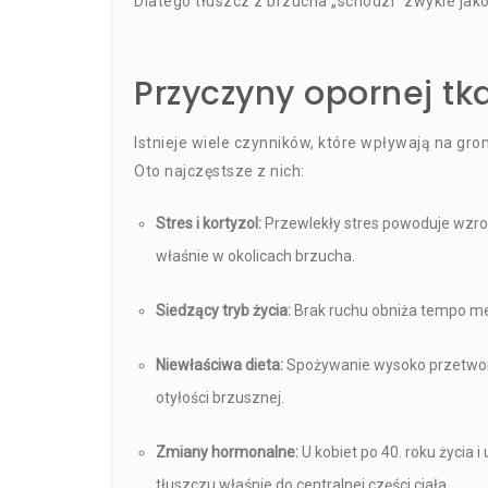
Dlatego tłuszcz z brzucha „schodzi” zwykle jako
Przyczyny opornej tk
Istnieje wiele czynników, które wpływają na gro
Oto najczęstsze z nich:
Stres i kortyzol:
Przewlekły stres powoduje wzros
właśnie w okolicach brzucha.
Siedzący tryb życia:
Brak ruchu obniża tempo met
Niewłaściwa dieta:
Spożywanie wysoko przetworz
otyłości brzusznej.
Zmiany hormonalne:
U kobiet po 40. roku życi
tłuszczu właśnie do centralnej części ciała.