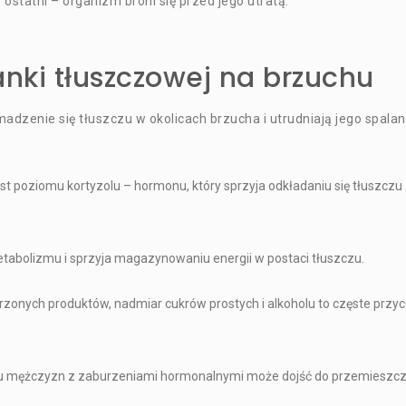
 ostatni – organizm broni się przed jego utratą.
anki tłuszczowej na brzuchu
madzenie się tłuszczu w okolicach brzucha i utrudniają jego spalan
t poziomu kortyzolu – hormonu, który sprzyja odkładaniu się tłuszczu
abolizmu i sprzyja magazynowaniu energii w postaci tłuszczu.
onych produktów, nadmiar cukrów prostych i alkoholu to częste przy
a i u mężczyzn z zaburzeniami hormonalnymi może dojść do przemieszc