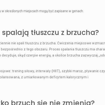
u w określonych miejscach mogą być zapisane w genach.
 spalają tłuszczu z brzucha?
iennie nie spali tłuszczu z brzucha. Ćwiczenia miejscowe wzmacn
zu bezpośrednio z tego obszaru. Proces spalania tłuszczu ma chara
decyduje, skąd czerpie energię, a okolice brzucha zazwyczaj „od
jowe: trening siłowy, interwały (HIIT), szybki marsz, pływanie cz
 zbilansowana, z umiarkowanym deficytem kalorycznym i
tko brzuch się nie zmienia?