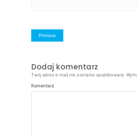
Nawigacja
Previous
Previous
wpisu
post:
Dodaj komentarz
Twój adres e-mail nie zostanie opublikowany.
Wyma
Komentarz