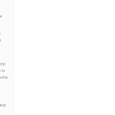
ie
ć
e
tyl
 to
zucha
leży