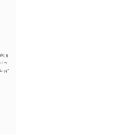
iają
kter
dają”
y