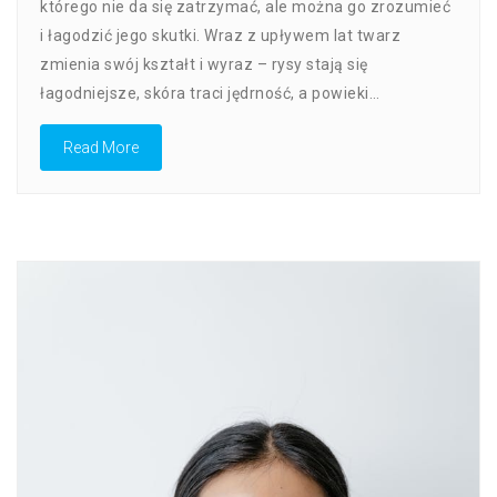
Wiekiem
którego nie da się zatrzymać, ale można go zrozumieć
Zmienia
i łagodzić jego skutki. Wraz z upływem lat twarz
Się
zmienia swój kształt i wyraz – rysy stają się
Wyraz
Twarzy?
łagodniejsze, skóra traci jędrność, a powieki…
O
Naturalnych
Read More
Procesach
Starzenia
Skóry