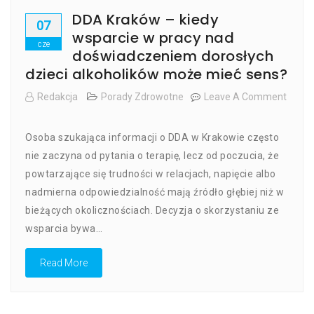
DDA Kraków – kiedy
07
wsparcie w pracy nad
cze
doświadczeniem dorosłych
dzieci alkoholików może mieć sens?
Redakcja
Porady Zdrowotne
Leave A Comment
On
DDA
Osoba szukająca informacji o DDA w Krakowie często
Kraków
–
nie zaczyna od pytania o terapię, lecz od poczucia, że
Kiedy
powtarzające się trudności w relacjach, napięcie albo
Wsparcie
nadmierna odpowiedzialność mają źródło głębiej niż w
W
Pracy
bieżących okolicznościach. Decyzja o skorzystaniu ze
Nad
wsparcia bywa…
Doświadczeniem
Dorosłych
Read More
Dzieci
Alkoholików
Może
Mieć