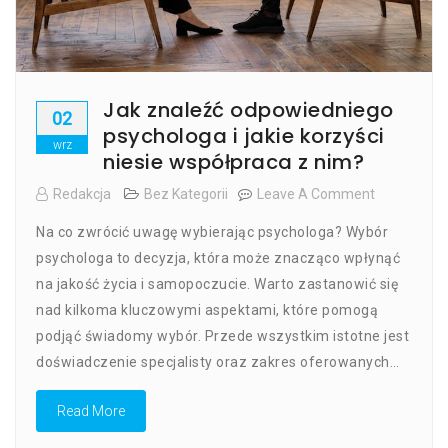
Jak znaleźć odpowiedniego
02
psychologa i jakie korzyści
wrz
niesie współpraca z nim?
Redakcja
Bez Kategorii
Leave A Comment
On
Jak
Na co zwrócić uwagę wybierając psychologa? Wybór
Znaleźć
Odpowiedn
psychologa to decyzja, która może znacząco wpłynąć
Psychologa
na jakość życia i samopoczucie. Warto zastanowić się
I
nad kilkoma kluczowymi aspektami, które pomogą
Jakie
Korzyści
podjąć świadomy wybór. Przede wszystkim istotne jest
Niesie
doświadczenie specjalisty oraz zakres oferowanych…
Współprac
Z
Read More
Nim?