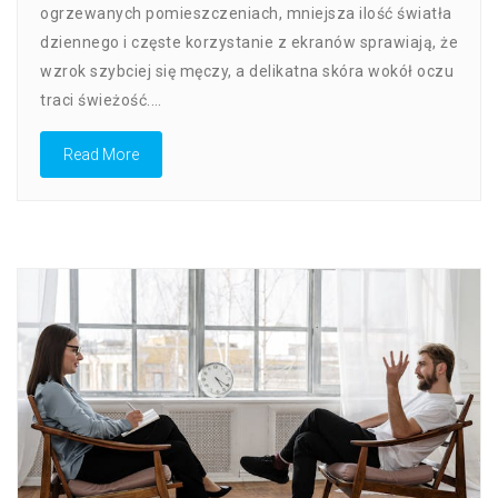
Oczy
ogrzewanych pomieszczeniach, mniejsza ilość światła
W
dziennego i częste korzystanie z ekranów sprawiają, że
Sezonie
Jesienno-
wzrok szybciej się męczy, a delikatna skóra wokół oczu
Zimowym
traci świeżość.…
–
Suchość,
Read More
Zmęczenie,
Cienie
Pod
Oczami