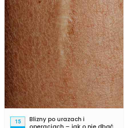
Blizny po urazach i
15
operacjach – jak o nie dbać,