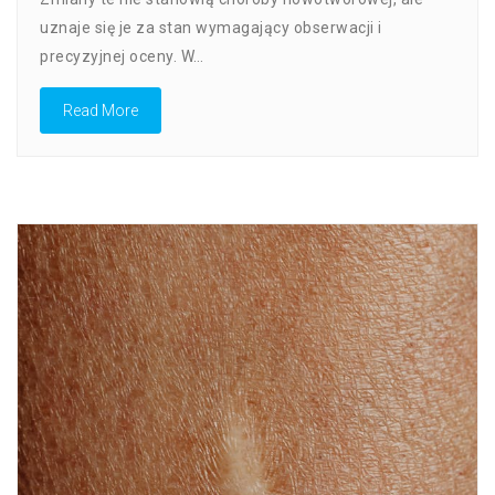
Czynników
uznaje się je za stan wymagający obserwacji i
Ryzyka
precyzyjnej oceny. W…
I
Zasad
Monitorowani
Read More
Zmian
Komórkowych