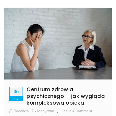
Sens?
Centrum zdrowia
06
psychicznego – jak wygląda
sty
kompleksowa opieka
Redakcja
Medycyna
Leave A Comment
On