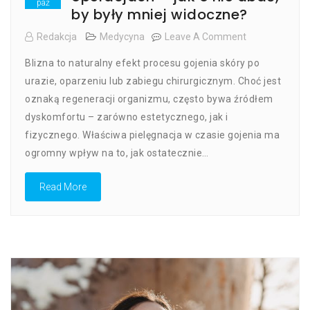
paź
by były mniej widoczne?
Redakcja
Medycyna
Leave A Comment
On
Blizny
Blizna to naturalny efekt procesu gojenia skóry po
Po
Urazach
urazie, oparzeniu lub zabiegu chirurgicznym. Choć jest
I
oznaką regeneracji organizmu, często bywa źródłem
Operacjach
dyskomfortu – zarówno estetycznego, jak i
–
Jak
fizycznego. Właściwa pielęgnacja w czasie gojenia ma
O
ogromny wpływ na to, jak ostatecznie…
Nie
Dbać,
Read More
By
Były
Mniej
Widoczne?