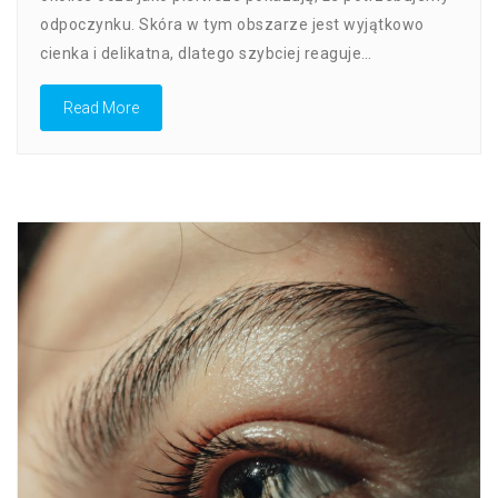
Jak
odpoczynku. Skóra w tym obszarze jest wyjątkowo
Dbać
cienka i delikatna, dlatego szybciej reaguje…
O
Skórę
Read More
Wokół
Oczu
Na
Co
Dzień