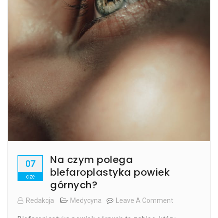
Na czym polega
07
blefaroplastyka powiek
cze
górnych?
Redakcja
Medycyna
Leave A Comment
On
Na