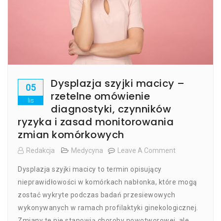
Dysplazja szyjki macicy –
05
rzetelne omówienie
lis
diagnostyki, czynników
ryzyka i zasad monitorowania
zmian komórkowych
Redakcja
Medycyna
Leave A Comment
On
Dysplazja
Dysplazja szyjki macicy to termin opisujący
Szyjki
Macicy
nieprawidłowości w komórkach nabłonka, które mogą
–
zostać wykryte podczas badań przesiewowych
Rzetelne
wykonywanych w ramach profilaktyki ginekologicznej.
Omówienie
Diagnostyki,
Zmiany te nie stanowią choroby nowotworowej, ale