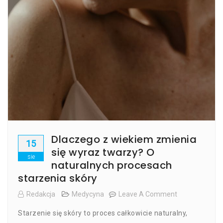
Dlaczego z wiekiem zmienia
15
się wyraz twarzy? O
sie
naturalnych procesach
starzenia skóry
Redakcja
Medycyna
Leave A Comment
On
Dlaczego
Starzenie się skóry to proces całkowicie naturalny,
Z