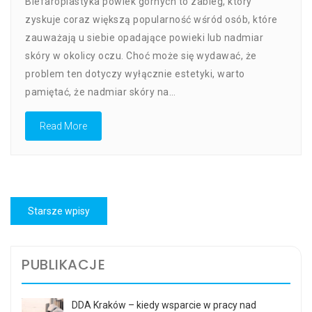
Blefaroplastyka powiek górnych to zabieg, który
Czym
Polega
zyskuje coraz większą popularność wśród osób, które
Blefaroplasty
zauważają u siebie opadające powieki lub nadmiar
Powiek
skóry w okolicy oczu. Choć może się wydawać, że
Górnych?
problem ten dotyczy wyłącznie estetyki, warto
pamiętać, że nadmiar skóry na…
Read More
Nawigacja
Starsze wpisy
po
wpisach
PUBLIKACJE
DDA Kraków – kiedy wsparcie w pracy nad