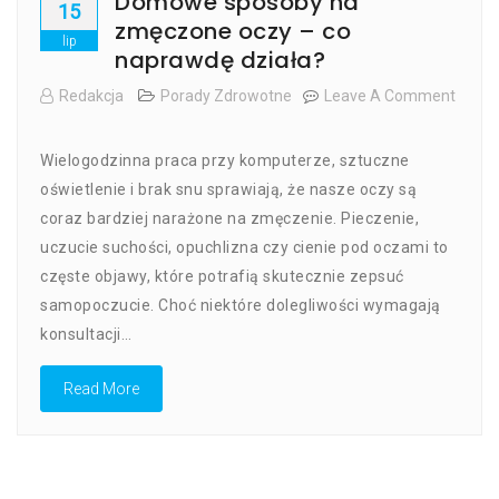
Domowe sposoby na
15
zmęczone oczy – co
lip
naprawdę działa?
Redakcja
Porady Zdrowotne
Leave A Comment
On
Domowe
Wielogodzinna praca przy komputerze, sztuczne
Sposoby
Na
oświetlenie i brak snu sprawiają, że nasze oczy są
Zmęczone
coraz bardziej narażone na zmęczenie. Pieczenie,
Oczy
uczucie suchości, opuchlizna czy cienie pod oczami to
–
Co
częste objawy, które potrafią skutecznie zepsuć
Naprawdę
samopoczucie. Choć niektóre dolegliwości wymagają
Działa?
konsultacji…
Read More