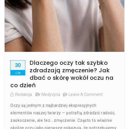
Dlaczego oczy tak szybko
30
zdradzają zmęczenie? Jak
cze
dbać o skórę wokół oczu na
co dzień
Redakcja
Medycyna
Leave A Comment
On
Dlaczego
Oczy są jednym z najbardziej ekspresyjnych
Oczy
Tak
elementów naszej twarzy — potrafią zdradzić radość,
Szybko
zaskoczenie, ale też… zmęczenie. Często to właśnie
Zdradzają
okolice oczu jako pierwsze pokazują, że potrzebujemy
Zmęczenie?