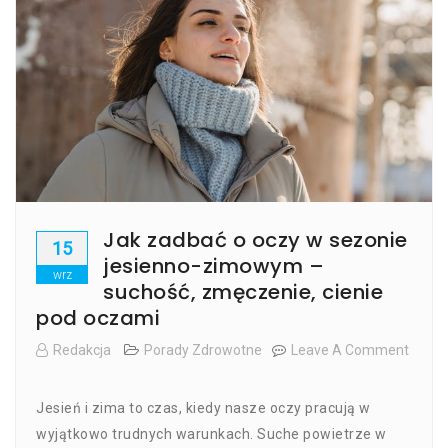
Jak zadbać o oczy w sezonie
15
jesienno-zimowym –
wrz
suchość, zmęczenie, cienie
pod oczami
Redakcja
Porady Zdrowotne
Leave A Comment
On
Jak
Jesień i zima to czas, kiedy nasze oczy pracują w
Zadbać
O
wyjątkowo trudnych warunkach. Suche powietrze w