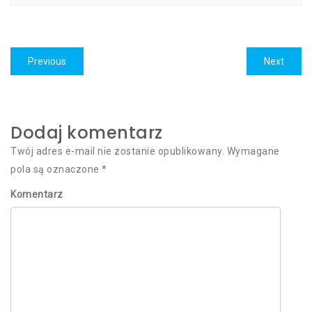
Nawigacja
Previous
Previous
Next
Next
wpisu
post:
post:
Dodaj komentarz
Twój adres e-mail nie zostanie opublikowany.
Wymagane
pola są oznaczone
*
Komentarz