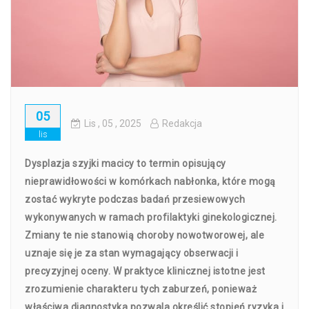
05
Lis
, 05 ,
2025
Redakcja
lis
Dysplazja szyjki macicy to termin opisujący
nieprawidłowości w komórkach nabłonka, które mogą
zostać wykryte podczas badań przesiewowych
wykonywanych w ramach profilaktyki ginekologicznej.
Zmiany te nie stanowią choroby nowotworowej, ale
uznaje się je za stan wymagający obserwacji i
precyzyjnej oceny. W praktyce klinicznej istotne jest
zrozumienie charakteru tych zaburzeń, ponieważ
właściwa diagnostyka pozwala określić stopień ryzyka i