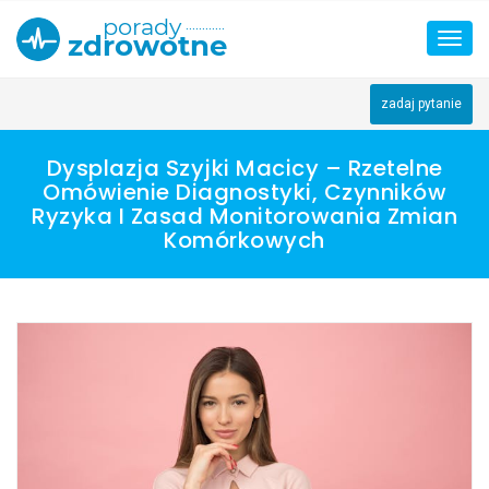
Skip
to
Toggl
content
navig
zadaj pytanie
Dysplazja Szyjki Macicy – Rzetelne
Omówienie Diagnostyki, Czynników
Ryzyka I Zasad Monitorowania Zmian
Komórkowych