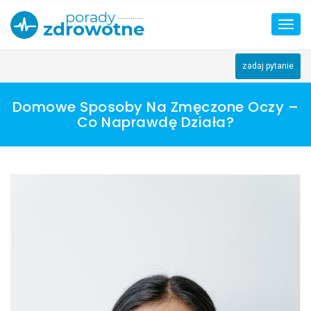
Skip
to
Toggl
content
navig
zadaj pytanie
Domowe Sposoby Na Zmęczone Oczy –
Co Naprawdę Działa?