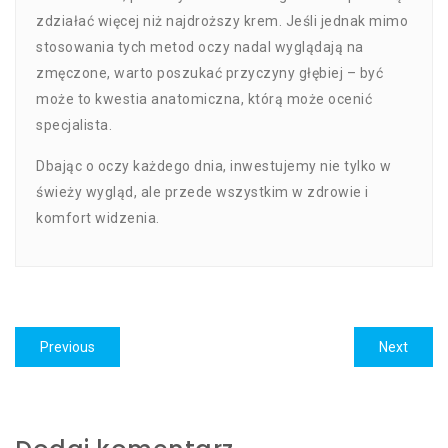
zdziałać więcej niż najdroższy krem. Jeśli jednak mimo
stosowania tych metod oczy nadal wyglądają na
zmęczone, warto poszukać przyczyny głębiej – być
może to kwestia anatomiczna, którą może ocenić
specjalista.
Dbając o oczy każdego dnia, inwestujemy nie tylko w
świeży wygląd, ale przede wszystkim w zdrowie i
komfort widzenia.
Nawigacja
Previous
Previous
Next
Next
wpisu
post:
post: